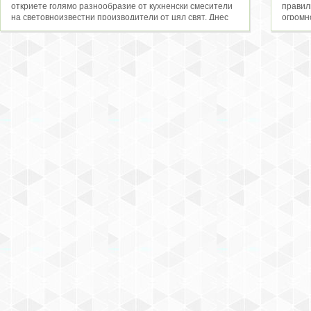
откриете голямо разнообразие от кухненски смесители
правил
на световноизвестни производители от цял свят. Днес
огромн
на пазара има голям и разнообразен избор от модели
функци
смесители за кухня, като всеки един се отличава с
взискат
впечатляващ дизай, страхотни характеристики, функции
едноръ
и всичко, което да гарантира максимален комфорт и
смесит
удобство в кухнята. Ако се нуждаете от идеи и
душ га
информация относно смесители за кухня, не се
регули
колебайте да посетите нашите страници тук в luxtiles.eu,
Освен в
където сме се постарали да Ви запознаем с най - новите
предло
и иновативни модели смесители за кухня. Тук ще
модели
откриете едноръкохваткови смесители за кухня, високи с
перфек
издърпващ се чучур, цветни кухненски батерии и
идеалн
стандартни стоящи смесители за кухня. Ако се нуждаете
Иноват
от допълнителна информация, не се колебайте да се
смесит
свържете с нас, като използвате формата за запитване.
съврем
подбра
Герман
предст
разгле
Luxtiles