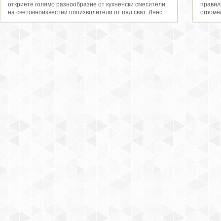
откриете голямо разнообразие от кухненски смесители
правил
на световноизвестни производители от цял свят. Днес
огромн
на пазара има голям и разнообразен избор от модели
функци
смесители за кухня, като всеки един се отличава с
взискат
впечатляващ дизай, страхотни характеристики, функции
едноръ
и всичко, което да гарантира максимален комфорт и
смесит
удобство в кухнята. Ако се нуждаете от идеи и
душ га
информация относно смесители за кухня, не се
регули
колебайте да посетите нашите страници тук в luxtiles.eu,
Освен в
където сме се постарали да Ви запознаем с най - новите
предло
и иновативни модели смесители за кухня. Тук ще
модели
откриете едноръкохваткови смесители за кухня, високи с
перфек
издърпващ се чучур, цветни кухненски батерии и
идеалн
стандартни стоящи смесители за кухня. Ако се нуждаете
Иноват
от допълнителна информация, не се колебайте да се
смесит
свържете с нас, като използвате формата за запитване.
съврем
подбра
Герман
предст
разгле
Luxtiles