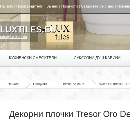
Начало
|
Производители
|
За нас
|
Продукти
|
Свържете се с нас
|
Новини
LUXTILES.EU
info@luxtiles.eu
КУХНЕНСКИ СМЕСИТЕЛИ
ЛУКСОЗНИ ДУШ КАБИНИ
Начало
Продукти
Плочки за баня
Луксозни плочки T
Декорни плочки Tresor Oro De