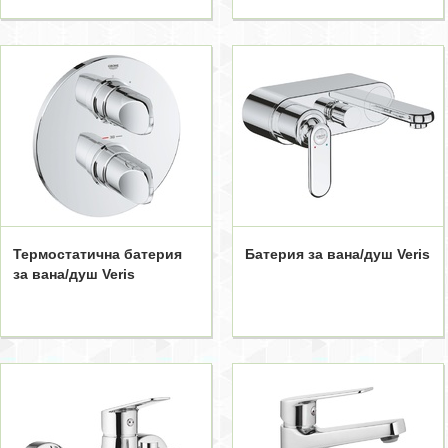
Термостатична батерия
Батерия за вана/душ Veris
за вана/душ Veris