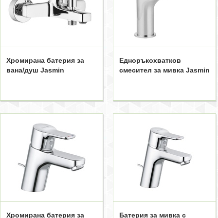
Хромирана батерия за
Едноръкохватков
вана/душ Jasmin
смесител за мивка Jasmin
Хромирана батерия за
Батерия за мивка с