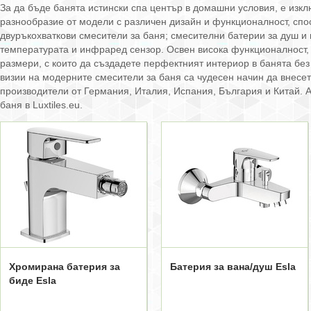
За да бъде банята истински спа център в домашни условия, е изк
разнообразие от модели с различен дизайн и функционалност, спос
двуръкохваткови смесители за баня; смесителни батерии за душ и 
температурата и инфраред сензор. Освен висока функционалност, н
размери, с които да създадете перфектният интериор в банята без
визии на модерните смесители за баня са чудесен начин да внесет
производители от Германия, Италия, Испания, България и Китай. 
баня в Luxtiles.eu.
Хромирана батерия за
Батерия за вана/душ Esla
биде Esla