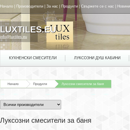
Начало
|
Производители
|
За нас
|
Продукти
|
Свържете се с нас
|
Новини
LUXTILES.EU
info@luxtiles.eu
КУХНЕНСКИ СМЕСИТЕЛИ
ЛУКСОЗНИ ДУШ КАБИНИ
Начало
Продукти
Луксозни смесители за баня
Луксозни смесители за баня