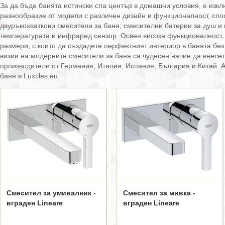
За да бъде банята истински спа център в домашни условия, е изк
разнообразие от модели с различен дизайн и функционалност, спос
двуръкохваткови смесители за баня; смесителни батерии за душ и 
температурата и инфраред сензор. Освен висока функционалност, н
размери, с които да създадете перфектният интериор в банята без
визии на модерните смесители за баня са чудесен начин да внесет
производители от Германия, Италия, Испания, България и Китай. 
баня в Luxtiles.eu.
Смесител за умивалник -
Смесител за мивка -
вграден Lineare
вграден Lineare