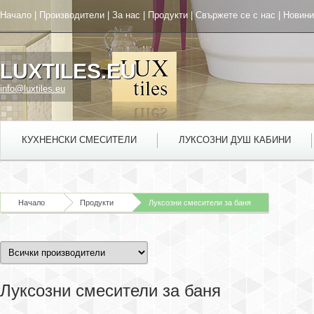
Начало
|
Производители
|
За нас
|
Продукти
|
Свържете се с нас
|
Новини
LUXTILES.EU
info@luxtiles.eu
КУХНЕНСКИ СМЕСИТЕЛИ
ЛУКСОЗНИ ДУШ КАБИНИ
Начало
Продукти
Луксозни смесители за баня
Луксозни смесители за баня