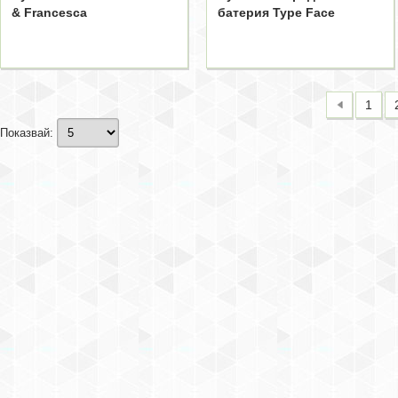
& Francesca
батерия Type Face
1
Показвай: