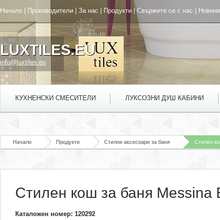
Начало
|
Производители
|
За нас
|
Продукти
|
Свържете се с нас
|
Новини
LUXTILES.EU
info@luxtiles.eu
КУХНЕНСКИ СМЕСИТЕЛИ
ЛУКСОЗНИ ДУШ КАБИНИ
Начало
Продукти
Стилни аксесоари за баня
Стилен ко
Стилен кош за баня Messina 
Каталожен номер: 120292