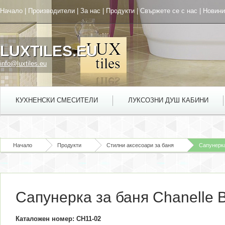
Начало
|
Производители
|
За нас
|
Продукти
|
Свържете се с нас
|
Новини
LUXTILES.EU
info@luxtiles.eu
КУХНЕНСКИ СМЕСИТЕЛИ
ЛУКСОЗНИ ДУШ КАБИНИ
Начало
Продукти
Стилни аксесоари за баня
Сапунерка
Сапунерка за баня Chanelle 
Каталожен номер: CH11-02