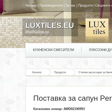
Начало
|
Производители
|
За нас
|
Продукти
|
Свържете 
LUXTILES.EU
info@luxtiles.eu
КУХНЕНСКИ СМЕСИТЕЛИ
ЛУКСОЗНИ Д
Начало
Продукти
Стилни аксесоари за баня
Поставка за сапун Per
Каталожен номер: AWD02190993