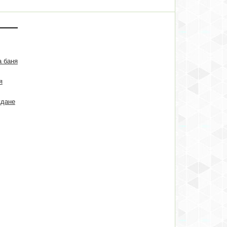
а баня
я
ждане