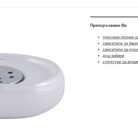
Препоръчваме Ви
луксозни плочки з
смесители за баня
смесители за кухн
душ кабини
структури за вгра