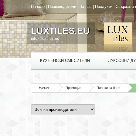
Начало
|
Производители
|
За нас
|
Продукти
|
Свържете 
LUXTILES.EU
info@luxtiles.eu
КУХНЕНСКИ СМЕСИТЕЛИ
ЛУКСОЗНИ Д
Начало
Промоции
Плочки за баня