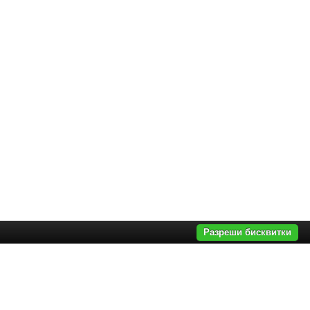
Разреши бисквитки
и
,
структури за вграждане