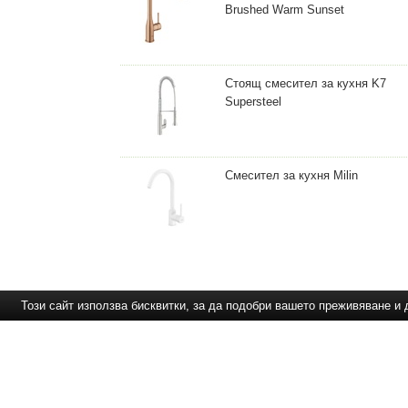
Brushed Warm Sunset
Стоящ смесител за кухня K7
Supersteel
Смесител за кухня Milin
Този сайт използва бисквитки, за да подобри вашето преживяване 
Препоръчваме Ви
:
лукс