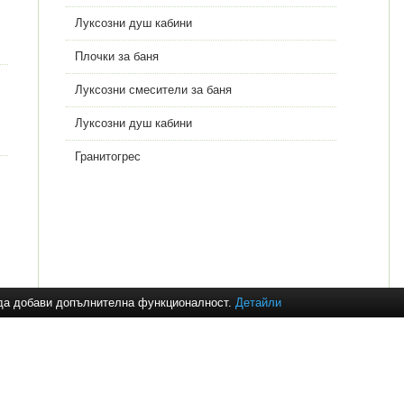
Луксозни душ кабини
Плочки за баня
Луксозни смесители за баня
Луксозни душ кабини
Гранитогрес
и да добави допълнителна функционалност.
Детайли
озни плочки за баня
,
смесители за баня
,
смесители за кухня
,
душ кабин