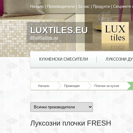
Начало
|
Производители
|
За нас
|
Продукти
|
Свържете 
LUXTILES.EU
info@luxtiles.eu
КУХНЕНСКИ СМЕСИТЕЛИ
ЛУКСОЗНИ Д
Начало
Промоции
Плочки за кухня
Луксозни плочки FRESH