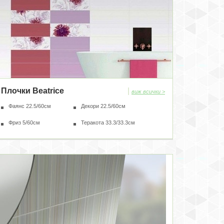
Плочки Beatrice
|
виж всички >
Фаянс 22.5/60см
Декори 22.5/60см
Фриз 5/60см
Теракота 33.3/33.3см