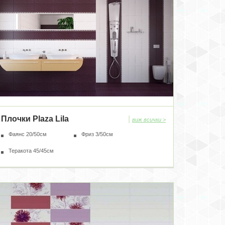
Плочки Plaza Lila
|
виж всички >
Фаянс 20/50см
Фриз 3/50см
Теракота 45/45см