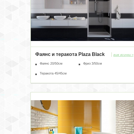
Фаянс и теракота Plaza Black
|
виж всички >
Фаянс 20/50см
Фриз 3/50см
Теракота 45/45см