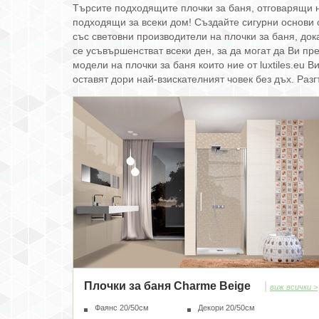
Търсите подходящите плочки за баня, отговарящи н
подходящи за всеки дом! Създайте сигурни основи с
със световни производители на плочки за баня, док
се усъвършенстват всеки ден, за да могат да Ви пр
модели на плочки за баня които ние от luxtiles.eu
оставят дори най-взискателният човек без дъх. Раз
Плочки за баня Charme Beige
|
виж всички >
Фаянс 20/50см
Декори 20/50см