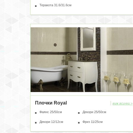
Теракота 31.6/31.6см
Плочки Royal
|
виж всички >
Фаянс 25/50см
Декори 25/50см
Декори 12/12см
Фриз 11/25см