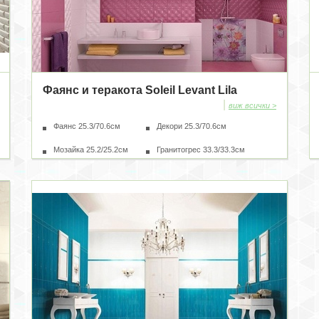
Фаянс и теракота Soleil Levant Lila
|
виж всички >
Фаянс 25.3/70.6см
Декори 25.3/70.6см
Мозайка 25.2/25.2см
Гранитогрес 33.3/33.3см