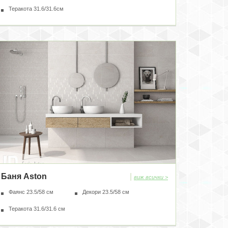
Теракота 31.6/31.6см
Баня Aston
|
виж всички >
Фаянс 23.5/58 см
Декори 23.5/58 см
Теракота 31.6/31.6 см