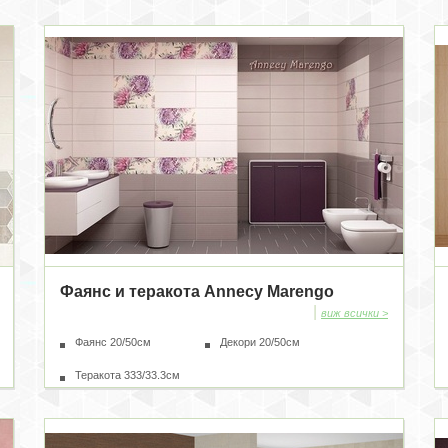
Фаянс и теракота Annecy Marengo
|
виж всички >
Фаянс 20/50см
Декори 20/50см
Теракота 333/33.3см