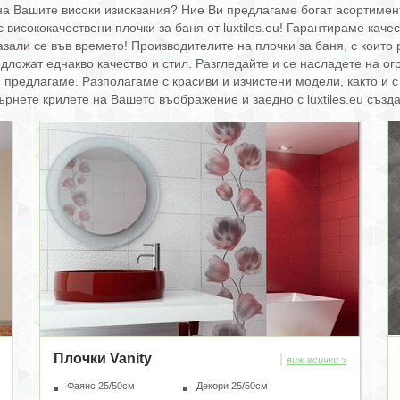
а Вашите високи изисквания? Ние Ви предлагаме богат асортимент 
 висококачествени плочки за баня от luxtiles.eu! Гарантираме каче
азали се във времето! Производителите на плочки за баня, с които 
едложат еднакво качество и стил. Разгледайте и се насладете на о
 Ви предлагаме. Разполагаме с красиви и изчистени модели, както и
гърнете крилете на Вашето въображение и заедно с luxtiles.eu създ
Плочки Vanity
|
виж всички >
Фаянс 25/50см
Декори 25/50см