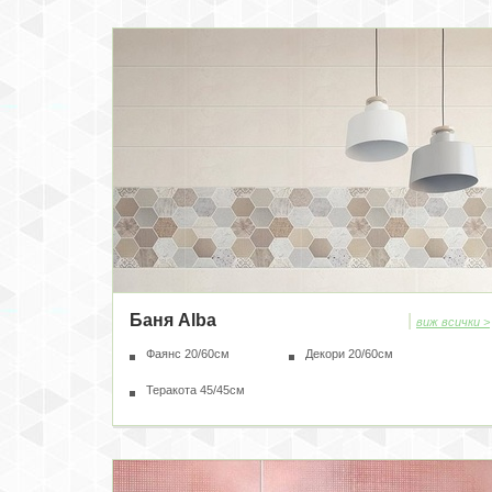
Баня Alba
|
виж всички >
Фаянс 20/60см
Декори 20/60см
Теракота 45/45см