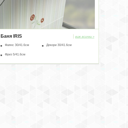
Баня IRIS
|
виж всички >
Фаянс 30/41.6см
Декори 30/41.6см
Фриз 5/41.6см