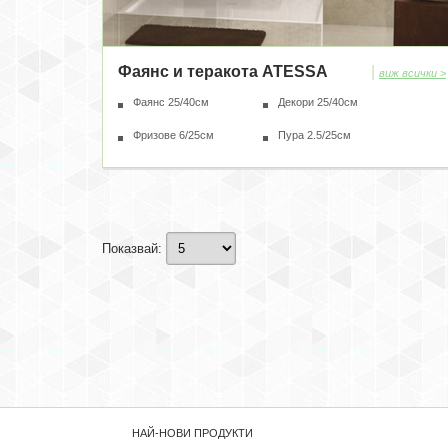
Фаянс и теракота ATESSA
|
виж всички >
Фаянс 25/40см
Декори 25/40см
Фризове 6/25см
Пура 2.5/25см
Показвай:
НАЙ-НОВИ ПРОДУКТИ