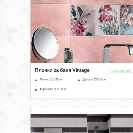
Плочки за баня Vintage
|
виж всички >
Фаянс 20/50см
Декори 20/50см
Теракота 33/33см