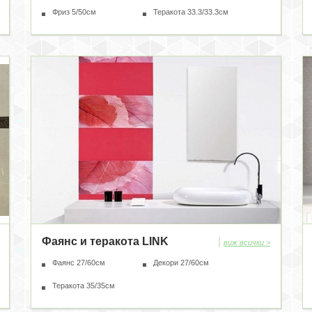
Фриз 5/50см
Теракота 33.3/33.3см
Фаянс и теракота LINK
|
виж всички >
Фаянс 27/60см
Декори 27/60см
Теракота 35/35см