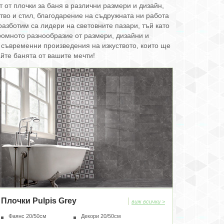
от плочки за баня в различни размери и дизайн,
ство и стил, благодарение на съдружната ни работа
разботим са лидери на световните пазари, тъй като
громното разнообразие от размери, дизайни и
 с съвременни произведения на изкуството, които ще
айте банята от вашите мечти!
Плочки Pulpis Grey
|
виж всички >
Фаянс 20/50см
Декори 20/50см