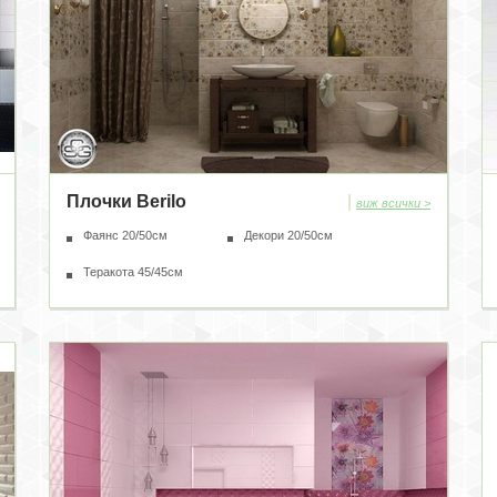
Плочки Berilo
|
виж всички >
Фаянс 20/50см
Декори 20/50см
Теракота 45/45см