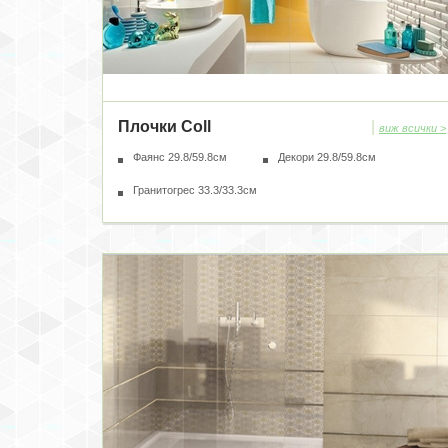
Плочки Coll
|
виж всички >
Фаянс 29.8/59.8см
Декори 29.8/59.8см
Гранитогрес 33.3/33.3см