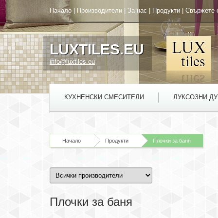
Начало
|
Производители
|
За нас
|
Продукти
|
Свържете 
LUXTILES.EU
info@luxtiles.eu
КУХНЕНСКИ СМЕСИТЕЛИ
ЛУКСОЗНИ Д
Начало
Продукти
Плочки за баня
Плочки за баня