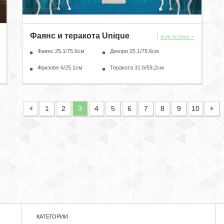
Фаянс и теракота Unique
|
виж всички >
Фаянс 25.1/75.6см
Декори 25.1/75.6см
Фризове 6/25.1см
Теракота 31.6/59.2см
1
2
3
4
5
6
7
8
9
10
КАТЕГОРИИ