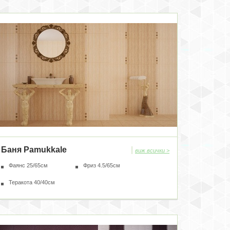
Баня Pamukkale
|
виж всички >
Фаянс 25/65см
Фриз 4.5/65см
Теракота 40/40см