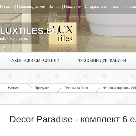
Начало
|
Производители
|
За нас
|
Продукти
|
Свържете се с нас
|
Новини
LUXTILES.EU
info@luxtiles.eu
КУХНЕНСКИ СМЕСИТЕЛИ
ЛУКСОЗНИ ДУШ КАБИНИ
Начало
Продукти
Плочки за баня
Фаянс и теракота Spli
Decor Paradise - комплект 6 