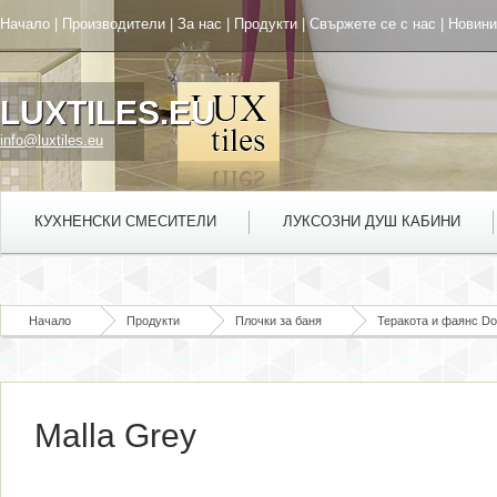
Начало
|
Производители
|
За нас
|
Продукти
|
Свържете се с нас
|
Новини
LUXTILES.EU
info@luxtiles.eu
КУХНЕНСКИ СМЕСИТЕЛИ
ЛУКСОЗНИ ДУШ КАБИНИ
Начало
Продукти
Плочки за баня
Теракота и фаянс D
Malla Grey