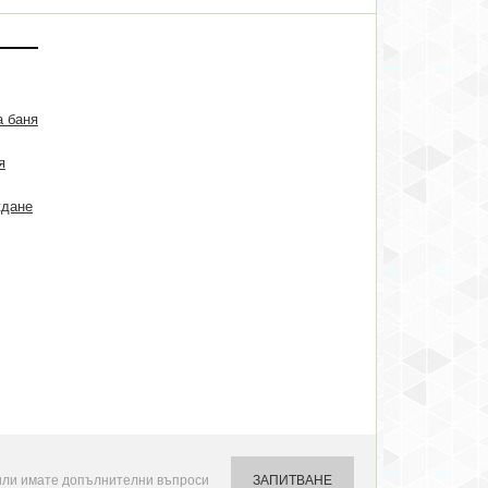
а баня
я
ждане
или имате допълнителни въпроси
ЗАПИТВАНЕ