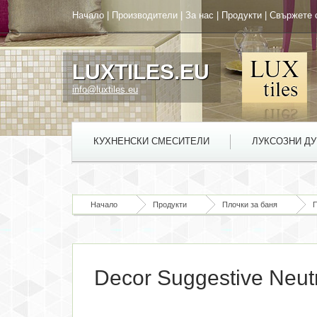
Начало
|
Производители
|
За нас
|
Продукти
|
Свържете 
LUXTILES.EU
info@luxtiles.eu
КУХНЕНСКИ СМЕСИТЕЛИ
ЛУКСОЗНИ Д
Начало
Продукти
Плочки за баня
П
Decor Suggestive Neut