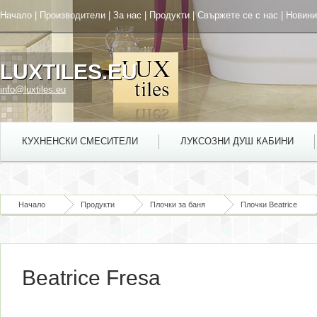
Начало
|
Производители
|
За нас
|
Продукти
|
Свържете се с нас
|
Новини
LUXTILES.EU
info@luxtiles.eu
КУХНЕНСКИ СМЕСИТЕЛИ
ЛУКСОЗНИ ДУШ КАБИНИ
Начало
Продукти
Плочки за баня
Плочки Beatrice
Beatrice Fresa