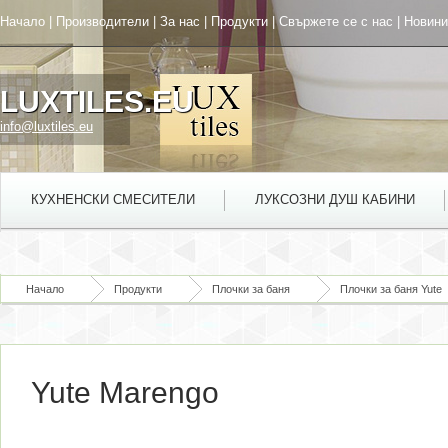
Начало
|
Производители
|
За нас
|
Продукти
|
Свържете се с нас
|
Новини
LUXTILES.EU
info@luxtiles.eu
КУХНЕНСКИ СМЕСИТЕЛИ
ЛУКСОЗНИ ДУШ КАБИНИ
Начало
Продукти
Плочки за баня
Плочки за баня Yute
Yute Marengo