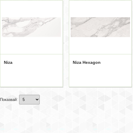
Niza
Niza Hexagon
Показвай: