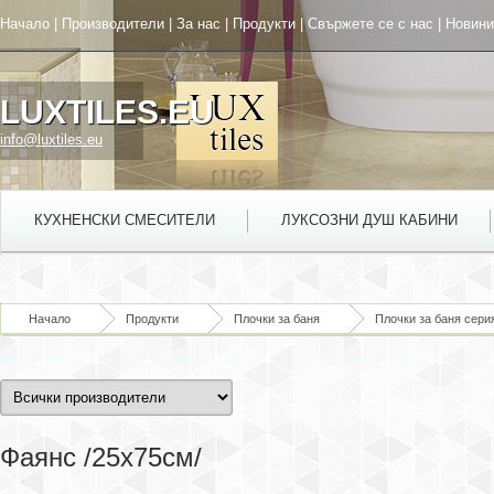
Начало
|
Производители
|
За нас
|
Продукти
|
Свържете се с нас
|
Новини
LUXTILES.EU
info@luxtiles.eu
КУХНЕНСКИ СМЕСИТЕЛИ
ЛУКСОЗНИ ДУШ КАБИНИ
Начало
Продукти
Плочки за баня
Плочки за баня сери
Фаянс /25x75см/