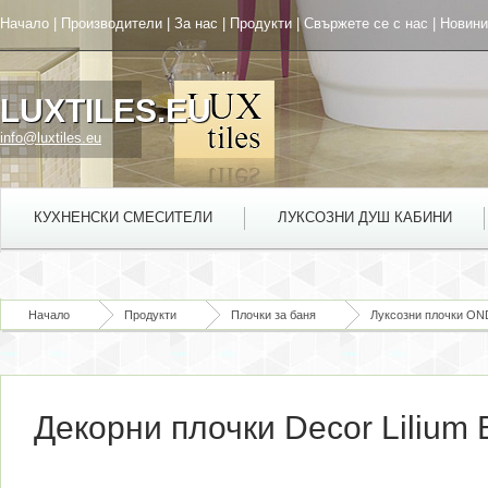
Начало
|
Производители
|
За нас
|
Продукти
|
Свържете се с нас
|
Новини
LUXTILES.EU
info@luxtiles.eu
КУХНЕНСКИ СМЕСИТЕЛИ
ЛУКСОЗНИ ДУШ КАБИНИ
Начало
Продукти
Плочки за баня
Луксозни плочки ON
Декорни плочки Decor Lilium 