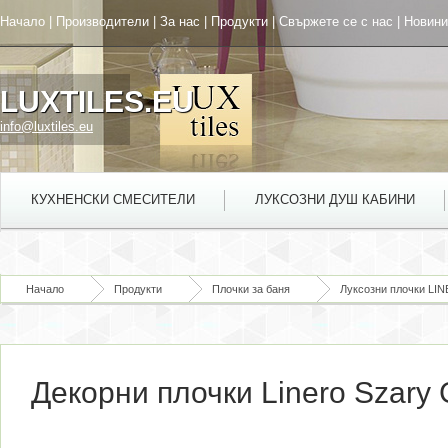
Начало
|
Производители
|
За нас
|
Продукти
|
Свържете се с нас
|
Новини
LUXTILES.EU
info@luxtiles.eu
КУХНЕНСКИ СМЕСИТЕЛИ
ЛУКСОЗНИ ДУШ КАБИНИ
Начало
Продукти
Плочки за баня
Луксозни плочки LI
Декорни плочки Linero Szary 