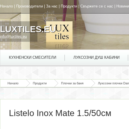
Начало
|
Производители
|
За нас
|
Продукти
|
Свържете се с нас
|
Новини
LUXTILES.EU
info@luxtiles.eu
КУХНЕНСКИ СМЕСИТЕЛИ
ЛУКСОЗНИ ДУШ КАБИНИ
Начало
Продукти
Плочки за баня
Луксозни плочки Dant
Listelo Inox Mate 1.5/50см