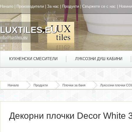
Начало
|
Производители
|
За нас
|
Продукти
|
Свържете се с нас
|
Новини
LUXTILES.EU
info@luxtiles.eu
КУХНЕНСКИ СМЕСИТЕЛИ
ЛУКСОЗНИ ДУШ КАБИНИ
Начало
Продукти
Плочки за баня
Луксозни плочки C
Декорни плочки Decor White 