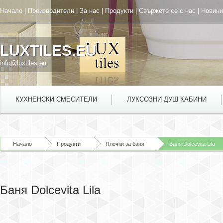
Начало
|
Производители
|
За нас
|
Продукти
|
Свържете се с нас
|
Новини
LUXTILES.EU
info@luxtiles.eu
КУХНЕНСКИ СМЕСИТЕЛИ
ЛУКСОЗНИ ДУШ КАБИНИ
Начало
Продукти
Плочки за баня
Баня Dolcevita Lila
Баня Dolcevita Lila