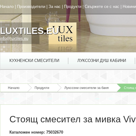
Начало
|
Производители
|
За нас
|
Продукти
|
Свържете се с нас
|
Новини
LUXTILES.EU
info@luxtiles.eu
КУХНЕНСКИ СМЕСИТЕЛИ
ЛУКСОЗНИ ДУШ КАБИНИ
Начало
Продукти
Луксозни смесители за баня
Стоящ с
Стоящ смесител за мивка Viv
Каталожен номер: 75032670