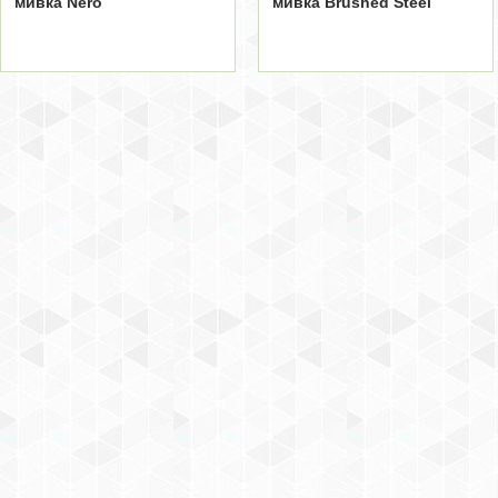
мивка Nero
мивка Brushed Steel