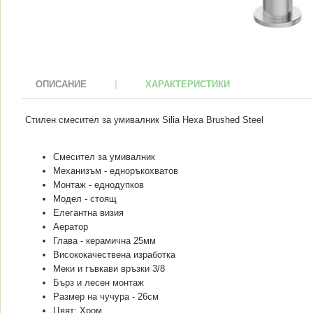
ОПИСАНИЕ
|
ХАРАКТЕРИСТИКИ
Стилен смесител за умивалник Silia Hexa Brushed Steel
Смесител за умивалник
Механизъм - едноръкохватов
Монтаж - еднодупков
Модел - стоящ
Елегантна визия
Аератор
Глава - керамична 25мм
Висококачествена изработка
Меки и гъвкави връзки 3/8
Бърз и лесен монтаж
Размер на чучура - 26см
Цвят: Хром