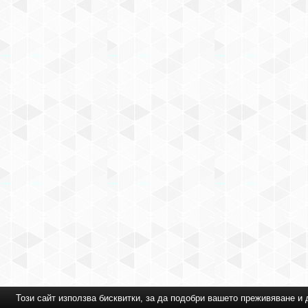
Този сайт използва бисквитки, за да подобри вашето преживяване 