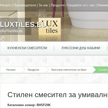
Начало
|
Производители
|
За нас
|
Продукти
|
Свържете се с нас
|
Новини
LUXTILES.EU
info@luxtiles.eu
КУХНЕНСКИ СМЕСИТЕЛИ
ЛУКСОЗНИ ДУШ КАБИНИ
Начало
Продукти
Луксозни смесители за баня
Стилен 
Стилен смесител за умивалник
Каталожен номер: BHSF24K