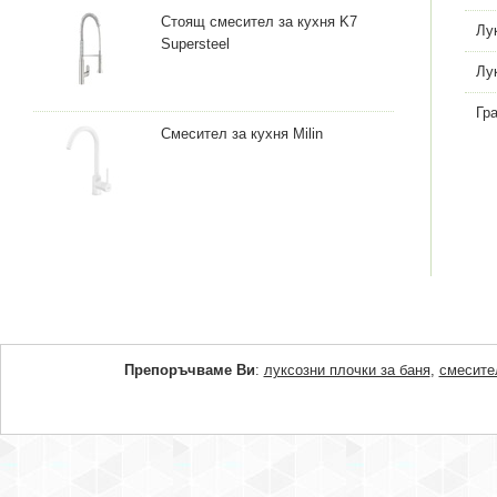
Стоящ смесител за кухня K7
Лу
Supersteel
Лу
Гр
Смесител за кухня Milin
Препоръчваме Ви
:
луксозни плочки за баня
,
смесите