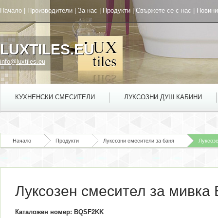
Начало
|
Производители
|
За нас
|
Продукти
|
Свържете се с нас
|
Новини
LUXTILES.EU
info@luxtiles.eu
КУХНЕНСКИ СМЕСИТЕЛИ
ЛУКСОЗНИ ДУШ КАБИНИ
Начало
Продукти
Луксозни смесители за баня
Луксозе
Луксозен смесител за мивка 
Каталожен номер: BQSF2KK