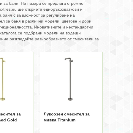
и за баня. На пазара се предлага огромно
xtiles.eu ще откриете едноръкохваткови и
а баня с възможност за регулиране на
ел за баня в различни модели, цветове и дори
функционалността. Иновативните и нестандартни
н каталога се подбрани модели на водещи
ение разгледайте разнообразието от смесители за
месител за
Луксозен смесител за
hed Gold
мивка Titanium