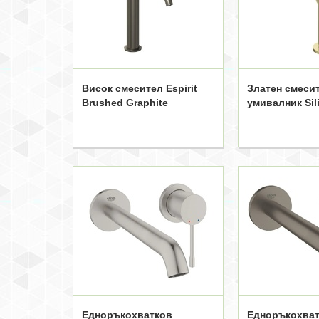
Висок смесител Espirit
Златен смесит
Brushed Graphite
умивалник Sil
Едноръкохватков
Едноръкохва