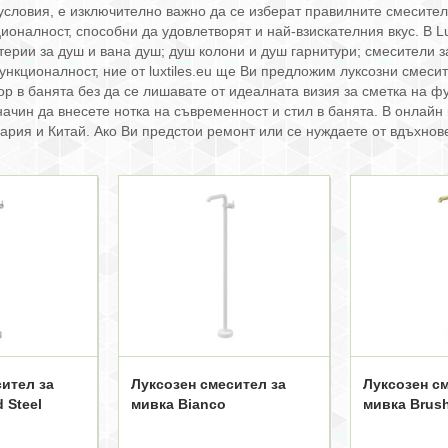
условия, е изключително важно да се изберат правилните смесител
оналност, способни да удовлетворят и най-взискателния вкус. В Lu
терии за душ и вана душ; душ колони и душ гарнитури; смесители з
нкционалност, ние от luxtiles.eu ще Ви предложим луксозни смесит
ор в банята без да се лишавате от идеалната визия за сметка на 
начин да внесете нотка на съвременност и стил в банята. В онлай
ария и Китай. Ако Ви предстои ремонт или се нуждаете от вдъхнов
ител за
Луксозен смесител за
Луксозен с
 Steel
мивка Bianco
мивка Brus