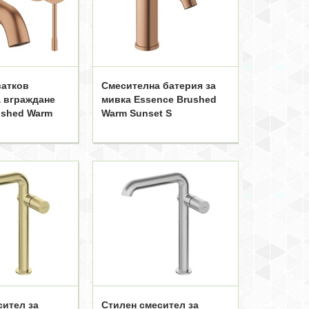
атков
Смесителна батерия за
а вграждане
мивка Essence Brushed
ushed Warm
Warm Sunset S
сител за
Стилен смесител за