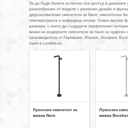
За да бъде банята истински спа център в домашни 
разнообразие от модели с различен дизайн и функци
двуръкохваткови смесители за баня; смесителни ба
температурата и инфраред сензор. Освен висока фу
размери, с които да създадете перфектният интери
визии на модерните смесители за баня са чудесен 
производители от Германия, Италия, Испания, Бълг
баня в Luxtiles.eu.
Луксозен смесител за
Луксозен смес
мивка Nero
мивка Brushed