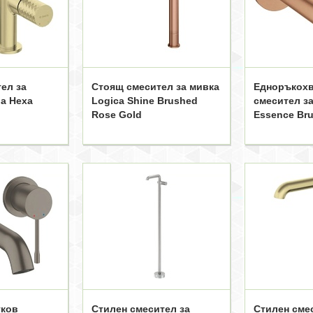
ел за
Стоящ смесител за мивка
Едноръкохв
ia Hexa
Logica Shine Brushed
смесител з
Rose Gold
Essence Br
Sunset M
тков
Стилен смесител за
Стилен сме