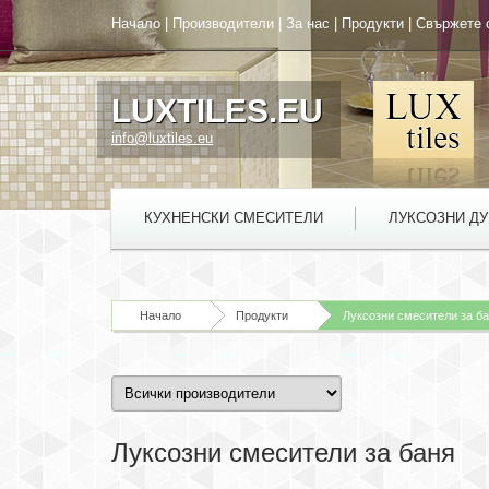
Начало
|
Производители
|
За нас
|
Продукти
|
Свържете 
LUXTILES.EU
info@luxtiles.eu
КУХНЕНСКИ СМЕСИТЕЛИ
ЛУКСОЗНИ Д
Начало
Продукти
Луксозни смесители за б
Луксозни смесители за баня