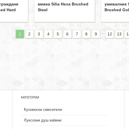
вграждане
мивка Silia Hexa Brushed
умивалник S
hed Hard
Steel
Brushed Go
...
1
2
3
4
5
6
7
8
9
12
13
1
КАТЕГОРИИ
Кухненски смесители
Луксозни душ кабини