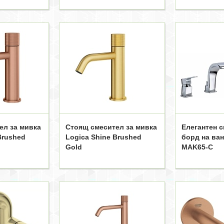
ел за мивка
Стоящ смесител за мивка
Елегантен с
Brushed
Logica Shine Brushed
борд на ва
Gold
MAK65-C