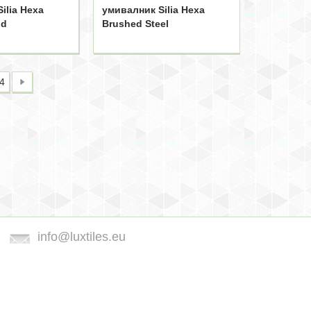
ilia Hexa
умивалник Silia Hexa
ld
Brushed Steel
4
info@luxtiles.eu