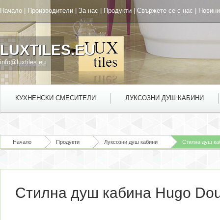
Начало
|
Производители
|
За нас
|
Продукти
|
Свържете се с нас
|
Новини
LUXTILES.EU
info@luxtiles.eu
КУХНЕНСКИ СМЕСИТЕЛИ
ЛУКСОЗНИ ДУШ КАБИНИ
Начало
Продукти
Луксозни душ кабини
Стилна душ ка
Стилна душ кабина Hugo Dou