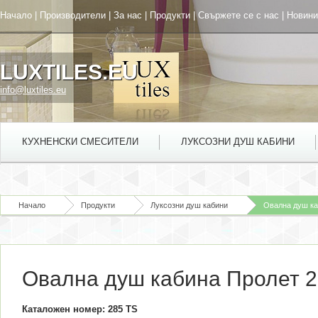
Начало
|
Производители
|
За нас
|
Продукти
|
Свържете се с нас
|
Новини
LUXTILES.EU
info@luxtiles.eu
КУХНЕНСКИ СМЕСИТЕЛИ
ЛУКСОЗНИ ДУШ КАБИНИ
Начало
Продукти
Луксозни душ кабини
Овална душ ка
Овална душ кабина Пролет 2
Каталожен номер: 285 TS