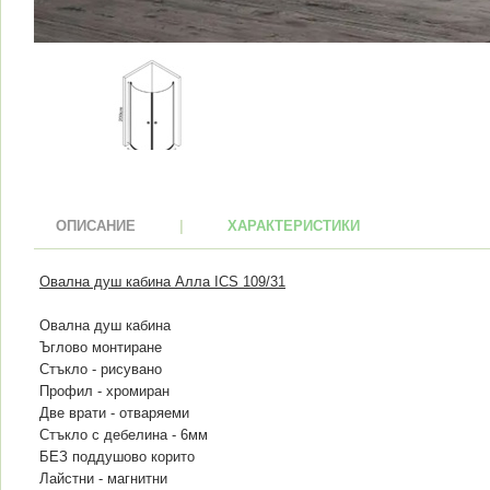
ОПИСАНИЕ
|
ХАРАКТЕРИСТИКИ
Овална душ кабина Алла ICS 109/31
Овална душ кабина
Ъглово монтиране
Стъкло - рисувано
Профил - хромиран
Две врати - отваряеми
Стъкло с дебелина - 6мм
БЕЗ поддушово корито
Лайстни - магнитни