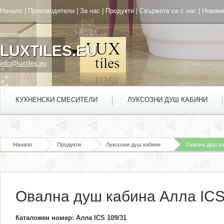
Начало
|
Производители
|
За нас
|
Продукти
|
Свържете се с нас
|
Новини
LUXTILES.EU
info@luxtiles.eu
КУХНЕНСКИ СМЕСИТЕЛИ
ЛУКСОЗНИ ДУШ КАБИНИ
Начало
Продукти
Луксозни душ кабини
Овална душ ка
Овална душ кабина Алла ICS
Каталожен номер: Алла ICS 109/31