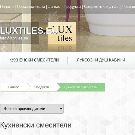
Начало
|
Производители
|
За нас
|
Продукти
|
Свържете се с нас
|
Новини
LUXTILES.EU
info@luxtiles.eu
КУХНЕНСКИ СМЕСИТЕЛИ
ЛУКСОЗНИ ДУШ КАБИНИ
Начало
Продукти
Кухненски смесители
Кухненски смесители