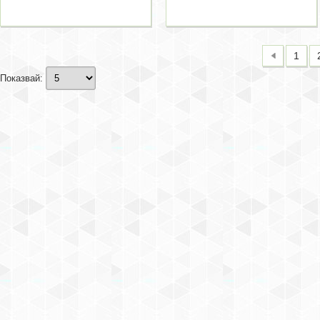
1
Показвай: