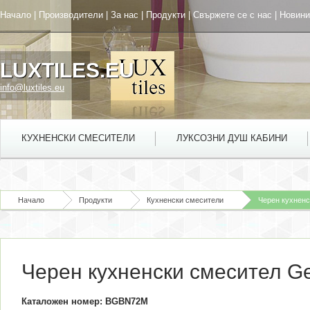
Начало
|
Производители
|
За нас
|
Продукти
|
Свържете се с нас
|
Новини
LUXTILES.EU
info@luxtiles.eu
КУХНЕНСКИ СМЕСИТЕЛИ
ЛУКСОЗНИ ДУШ КАБИНИ
Начало
Продукти
Кухненски смесители
Черен кухненс
Черен кухненски смесител Ge
Каталожен номер: BGBN72M