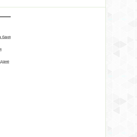
а баня
я
ждане