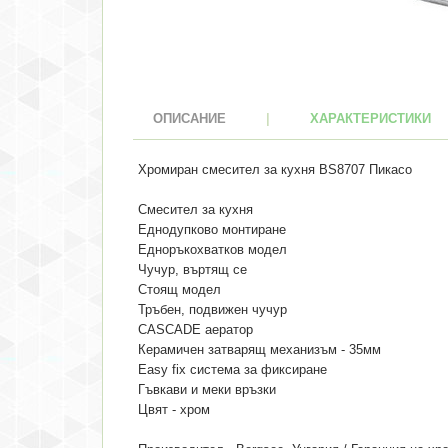
ОПИСАНИЕ
|
ХАРАКТЕРИСТИКИ
Хромиран смесител за кухня BS8707 Пикасо
Смесител за кухня
Еднодупково монтиране
Едноръкохватков модел
Чучур, въртящ се
Стоящ модел
Тръбен, подвижен чучур
CASCADE аератор
Керамичен затварящ механизъм - 35мм
Easy fix система за фиксиране
Гъвкави и меки връзки
Цвят - хром