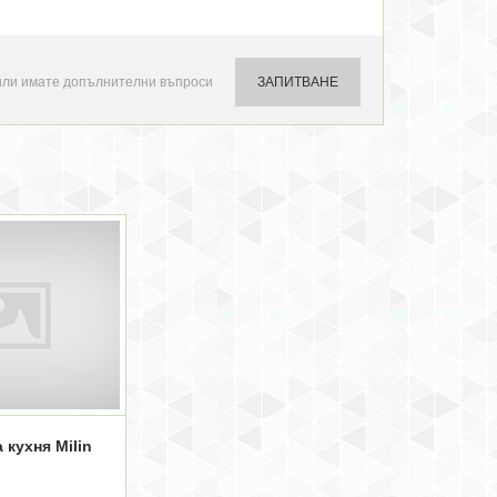
или имате допълнителни въпроси
ЗАПИТВАНЕ
 кухня Milin