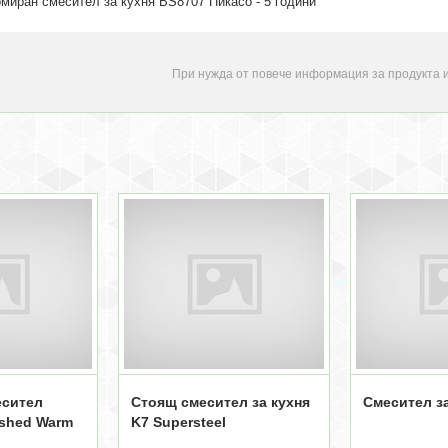
омиран смесител за кухня BS8707 Пикасо - 5 години
При нужда от повече информация за продукта 
есител
Стоящ смесител за кухня
Смесител за
ushed Warm
K7 Supersteel