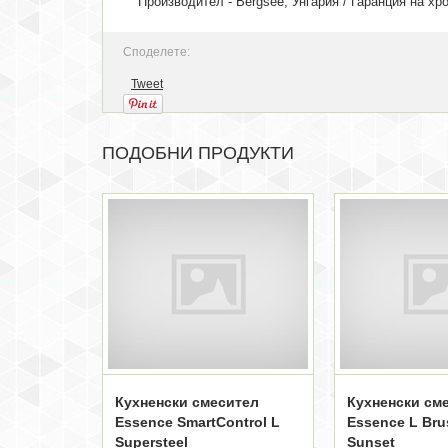
Производител - Bergsee, Унгария / Гаранция на хр
Споделете:
Tweet
ПОДОБНИ ПРОДУКТИ
Кухненски смесител
Кухненски см
Essence SmartControl L
Essence L Br
Supersteel
Sunset