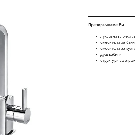
Препоръчваме Ви
луксозни плочки з
смесители за баня
смесители за кухн
душ кабини
структури за вгра