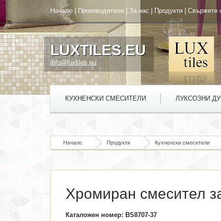
Начало
|
Производители
|
За нас
|
Продукти
|
Свържете 
LUXTILES.EU
info@luxtiles.eu
КУХНЕНСКИ СМЕСИТЕЛИ
ЛУКСОЗНИ Д
Начало
Продукти
Кухненски смесители
Хромиран смесител з
Каталожен номер: BS8707-37