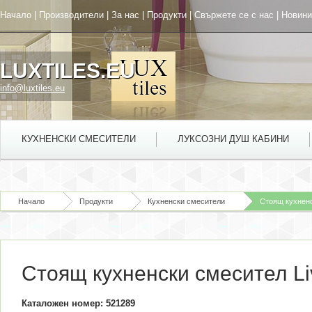
Начало
|
Производители
|
За нас
|
Продукти
|
Свържете се с нас
|
Новини
LUXTILES.EU
info@luxtiles.eu
КУХНЕНСКИ СМЕСИТЕЛИ
ЛУКСОЗНИ ДУШ КАБИНИ
Начало
Продукти
Кухненски смесители
Стоящ кухненс
Стоящ кухненски смесител Li
Каталожен номер: 521289