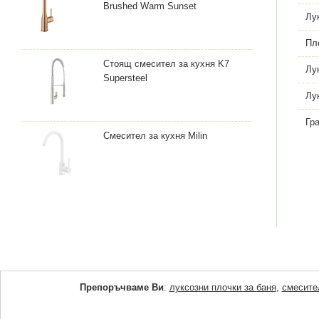
Brushed Warm Sunset
Лу
Пл
Стоящ смесител за кухня K7
Лу
Supersteel
Лу
Гр
Смесител за кухня Milin
Препоръчваме Ви
:
луксозни плочки за баня
,
смесите