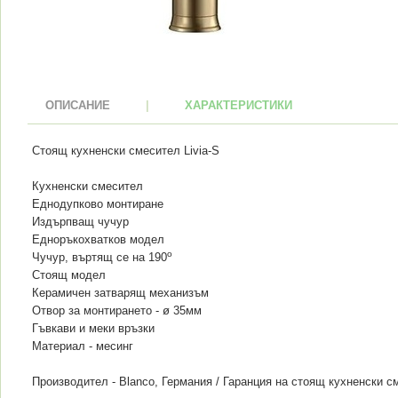
ОПИСАНИЕ
|
ХАРАКТЕРИСТИКИ
Стоящ кухненски смесител Livia-S
Кухненски смесител
Еднодупково монтиране
Издърпващ чучур
Едноръкохватков модел
о
Чучур, въртящ се на 190
Стоящ модел
Керамичен затварящ механизъм
Отвор за монтирането - ø 35мм
Гъвкави и меки връзки
Материал - месинг
Производител - Blanco, Германия / Гаранция на стоящ кухненски см