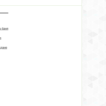
а баня
я
ждане