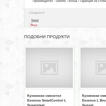
Производител - Deante, Полша / Гаранция на с
тоя
Споделете:
Tweet
ПОДОБНИ ПРОДУКТИ
Кухненски смесител
Кухненски см
Essence SmartControl L
Essence L Br
Supersteel
Sunset