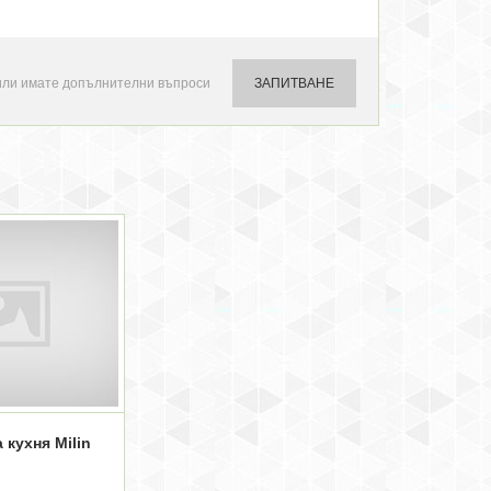
или имате допълнителни въпроси
ЗАПИТВАНЕ
 кухня Milin