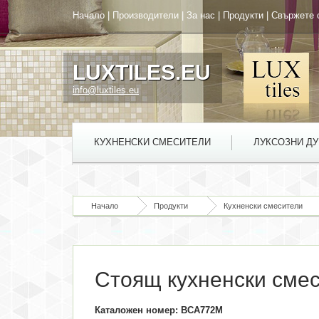
Начало
|
Производители
|
За нас
|
Продукти
|
Свържете 
LUXTILES.EU
info@luxtiles.eu
КУХНЕНСКИ СМЕСИТЕЛИ
ЛУКСОЗНИ Д
Начало
Продукти
Кухненски смесители
Стоящ кухненски смес
Каталожен номер: BCA772M