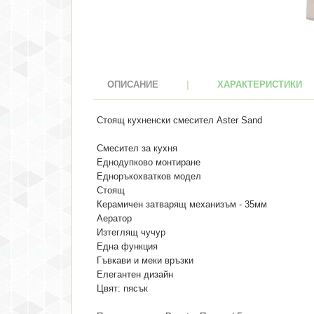
ОПИСАНИЕ
|
ХАРАКТЕРИСТИКИ
Стоящ кухненски смесител Aster Sand
Смесител за кухня
Еднодупково монтиране
Едноръкохватков модел
Стоящ
Керамичен затварящ механизъм - 35мм
Аератор
Изтеглящ чучур
Една функция
Гъвкави и меки връзки
Елегантен дизайн
Цвят: пясък