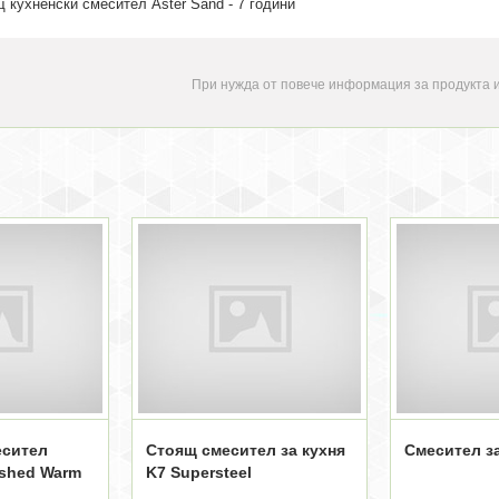
щ кухненски смесител Aster Sand
- 7 години
При нужда от повече информация за продукта 
есител
Стоящ смесител за кухня
Смесител за
ushed Warm
K7 Supersteel