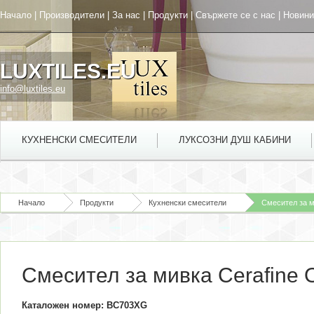
Начало
|
Производители
|
За нас
|
Продукти
|
Свържете се с нас
|
Новини
LUXTILES.EU
info@luxtiles.eu
КУХНЕНСКИ СМЕСИТЕЛИ
ЛУКСОЗНИ ДУШ КАБИНИ
Начало
Продукти
Кухненски смесители
Смесител за м
Смесител за мивка Cerafine 
Каталожен номер: BC703XG