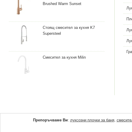
Brushed Warm Sunset
Лу
Пл
Стоящ смесител за кухня K7
Лу
Supersteel
Лу
Гр
Смесител за кухня Milin
Препоръчваме Ви
:
луксозни плочки за баня
,
смесите