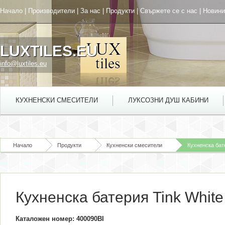
Начало
|
Производители
|
За нас
|
Продукти
|
Свържете се с нас
|
Новини
LUXTILES.EU
info@luxtiles.eu
КУХНЕНСКИ СМЕСИТЕЛИ
ЛУКСОЗНИ ДУШ КАБИНИ
Начало
Продукти
Кухненски смесители
Кухненска бате
Кухненска батерия Tink White
Каталожен номер: 400090BI