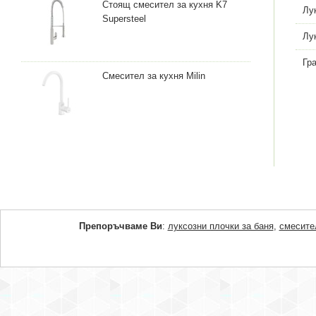
Стоящ смесител за кухня K7
Лу
Supersteel
Лу
Гр
Смесител за кухня Milin
Препоръчваме Ви
:
луксозни плочки за баня
,
смесите