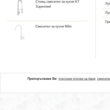
Стоящ смесител за кухня K7
Лу
Supersteel
Лу
Гр
Смесител за кухня Milin
Препоръчваме Ви
:
луксозни плочки за баня
,
смесите