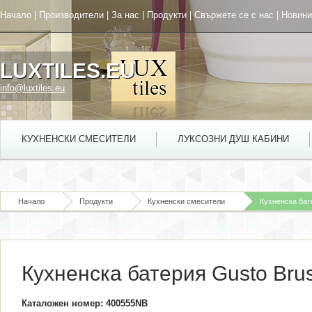
Начало
|
Производители
|
За нас
|
Продукти
|
Свържете се с нас
|
Новини
LUXTILES.EU
info@luxtiles.eu
КУХНЕНСКИ СМЕСИТЕЛИ
ЛУКСОЗНИ ДУШ КАБИНИ
Начало
Продукти
Кухненски смесители
Кухненска бат
Кухненска батерия Gusto Brus
Каталожен номер: 400555NB