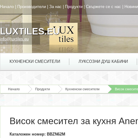
Начало
|
Производители
|
За нас
|
Продукти
|
Свържете се с нас
|
Новини
LUXTILES.EU
info@luxtiles.eu
КУХНЕНСКИ СМЕСИТЕЛИ
ЛУКСОЗНИ ДУШ КАБИНИ
Начало
Продукти
Кухненски смесители
Висок смесите
Висок смесител за кухня Ane
Каталожен номер: BBZN62M