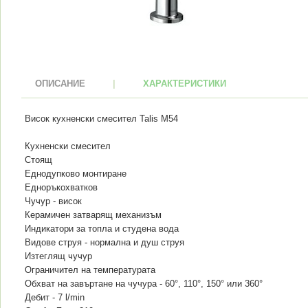
ОПИСАНИЕ
|
ХАРАКТЕРИСТИКИ
Висок кухненски смесител Talis M54
Кухненски смесител
Стоящ
Еднодупково монтиране
Едноръкохватков
Чучур - висок
Керамичен затварящ механизъм
Индикатори за топла и студена вода
Видове струя - нормална и душ струя
Изтеглящ чучур
Ограничител на температурата
Обхват на завъртане на чучура - 60°, 110°, 150° или 360°
Дебит - 7 l/min