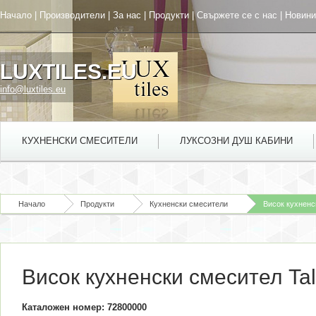
Начало
|
Производители
|
За нас
|
Продукти
|
Свържете се с нас
|
Новини
LUXTILES.EU
info@luxtiles.eu
КУХНЕНСКИ СМЕСИТЕЛИ
ЛУКСОЗНИ ДУШ КАБИНИ
Начало
Продукти
Кухненски смесители
Висок кухненс
Висок кухненски смесител Tal
Каталожен номер: 72800000