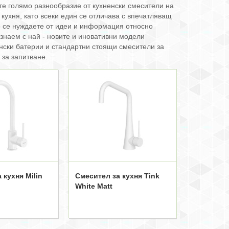
ете голямо разнообразие от кухненски смесители на
кухня, като всеки един се отличава с впечатляващ
ко се нуждаете от идеи и информация относно
познаем с най - новите и иновативни модели
енски батерии и стандартни стоящи смесители за
 за запитване.
 кухня Milin
Смесител за кухня Tink
White Matt