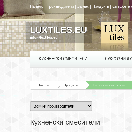
Начало
|
Производители
|
За нас
|
Продукти
|
Свържете 
LUXTILES.EU
info@luxtiles.eu
КУХНЕНСКИ СМЕСИТЕЛИ
ЛУКСОЗНИ Д
Начало
Продукти
Кухненски смесители
Кухненски смесители