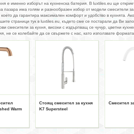
ня е именно изборът на кухненска батерия. В luxtiles.eu ще откри
на пазара има голям и разнообразен избор от модели смесители за 
, което да гарантира максимален комфорт и удобство в кухнята. А
шите страници тук в luxtiles.eu, където сме се постарали да Ви за
ови смесители за кухня, високи с издърпващ се чучур, цветни кухн
, не се колебайте да се свържете с нас, като използвате формата
есител
Стоящ смесител за кухня
Смесител за
ushed Warm
K7 Supersteel