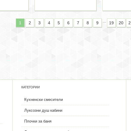
...
1
2
3
4
5
6
7
8
9
19
20
2
КАТЕГОРИИ
Кухненски смесители
Луксозни душ кабини
Плочки за баня