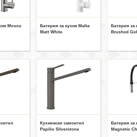
ухня Moscu
Батерия за кухня Malta
Батерия за 
Matt White
Brushed Go
есител
Кухненски смесител
Батерия за 
Papilio Silverstone
Magnetic C