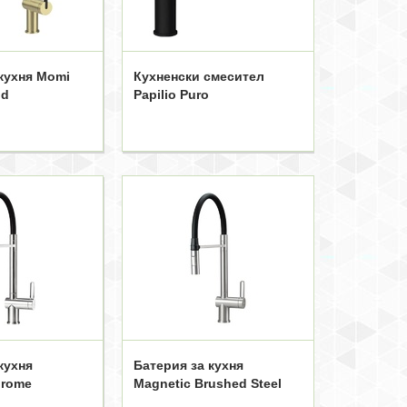
кухня Momi
Кухненски смесител
ld
Papilio Puro
кухня
Батерия за кухня
hrome
Magnetic Brushed Steel