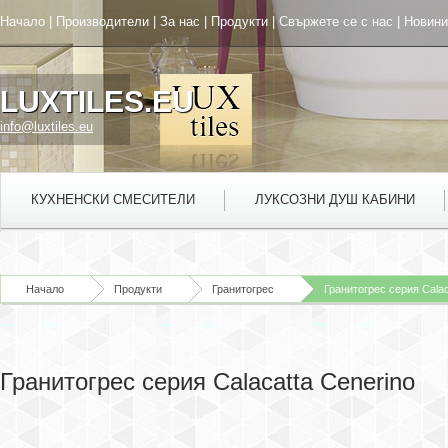
Начало
|
Производители
|
За нас
|
Продукти
|
Свържете се с нас
|
Новини
LUXTILES.EU
info@luxtiles.eu
КУХНЕНСКИ СМЕСИТЕЛИ
ЛУКСОЗНИ ДУШ КАБИНИ
Начало
Продукти
Гранитогрес
Гранитогрес серия Calac
Гранитогрес серия Calacatta Cenerino