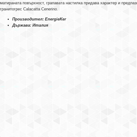
матираната повърхност, грапавата настилка придава характер и предпа
гранитогрес Calacatta Cenerino.
Производител: EnergieKer
Държава: Италия