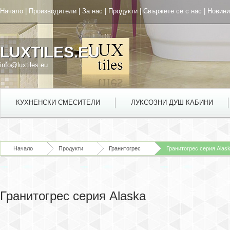
Начало
|
Производители
|
За нас
|
Продукти
|
Свържете се с нас
|
Новини
LUXTILES.EU
info@luxtiles.eu
КУХНЕНСКИ СМЕСИТЕЛИ
ЛУКСОЗНИ ДУШ КАБИНИ
Начало
Продукти
Гранитогрес
Гранитогрес серия Alas
Гранитогрес серия Alaska